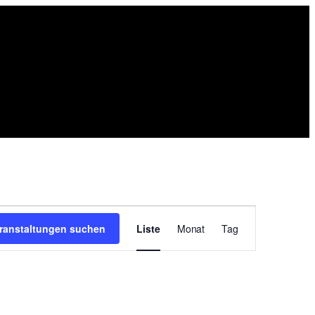
Veranstaltung
Ansichten-
ranstaltungen suchen
Liste
Monat
Tag
Navigation