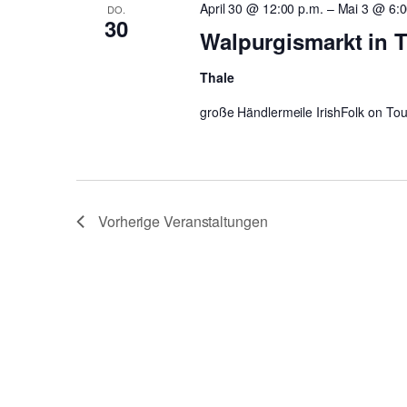
April 30 @ 12:00 p.m.
–
Mai 3 @ 6:0
DO.
30
Walpurgismarkt in 
Thale
große Händlermeile IrishFolk on To
Vorherige
Veranstaltungen