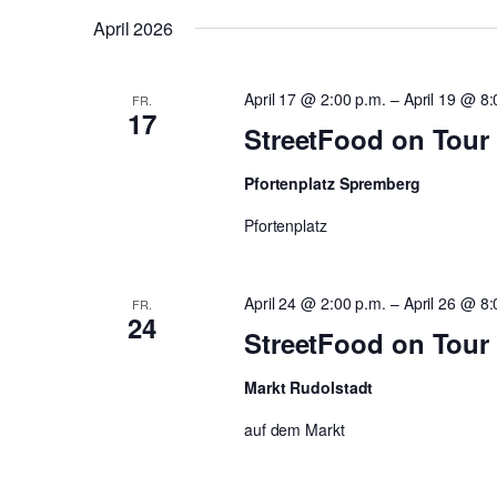
Navigation
Veranstaltungen
wählen.
April 2026
Schlüsselwort.
April 17 @ 2:00 p.m.
–
April 19 @ 8:
FR.
17
StreetFood on Tour
Pfortenplatz Spremberg
Pfortenplatz
April 24 @ 2:00 p.m.
–
April 26 @ 8:
FR.
24
StreetFood on Tour 
Markt Rudolstadt
auf dem Markt