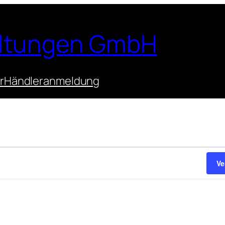
altungen GmbH
r
Händleranmeldung
n
Ve