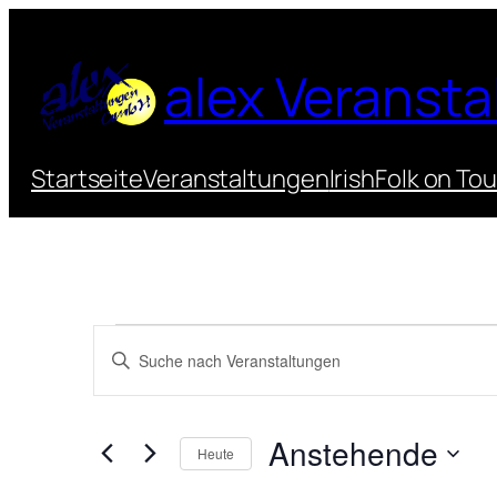
alex Veranst
Startseite
Veranstaltungen
IrishFolk on Tou
Veranstaltunge
Veranstaltungen
Bitte
Suche
Schlüsselwort
und
eingeben.
Anstehende
Suche
Ansichten,
Heute
nach
Datum