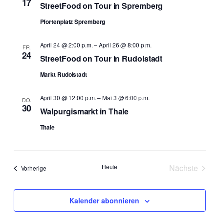
17
StreetFood on Tour in Spremberg
Naviga
Pfortenplatz Spremberg
April 24 @ 2:00 p.m.
–
April 26 @ 8:00 p.m.
FR.
24
StreetFood on Tour in Rudolstadt
Markt Rudolstadt
April 30 @ 12:00 p.m.
–
Mai 3 @ 6:00 p.m.
DO.
30
Walpurgismarkt in Thale
Thale
Heute
Nächste
Veranstaltungen
Vorherige
Veranstal
Kalender abonnieren