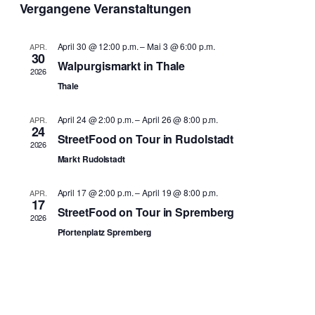
Navi
Vergangene Veranstaltungen
wählen.
und
Ansich
April 30 @ 12:00 p.m.
–
Mai 3 @ 6:00 p.m.
APR.
30
Naviga
Walpurgismarkt in Thale
2026
Thale
April 24 @ 2:00 p.m.
–
April 26 @ 8:00 p.m.
APR.
24
StreetFood on Tour in Rudolstadt
2026
Markt Rudolstadt
April 17 @ 2:00 p.m.
–
April 19 @ 8:00 p.m.
APR.
17
StreetFood on Tour in Spremberg
2026
Pfortenplatz Spremberg